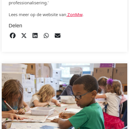
professionalisering.’
Lees meer op de website van
ZonMw
.
Delen
DELEN OP FACEBOOK
TWEET
DELEN OP LINKEDIN
DELEN OP WHATSAPP
EMAIL