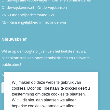
Onderwijs aan Woonwagen-, Roma- en Sintikinderen
Onderwijskennis.nl - Onderwijskansen
VNG Onderwijsachterstand VVE
NJI - Kansengelijkheid in het onderwijs
Nieuwsbrief
Wil je op de hoogte blijven van het laatste nieuws,
bijeenkomsten van onze kenniskringen en relevante
publicaties?
Meld je dan eenvoudig aan voor onze nieuwsbrief.
Wij maken op deze website gebruik van
AANMELDEN
cookies. Door op 'Toestaan' te klikken geeft u
toestemming om deze cookies te plaatsen.
Wilt u dit niet, dan plaatsen we alleen
beperkte cookies waarmee we alleen