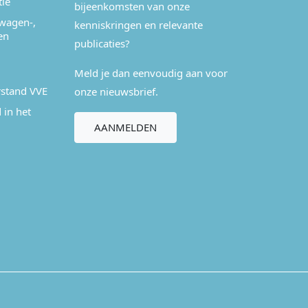
tie
bijeenkomsten van onze
wagen-,
kenniskringen en relevante
en
publicaties?
Meld je dan eenvoudig aan voor
stand VVE
onze nieuwsbrief.
 in het
AANMELDEN