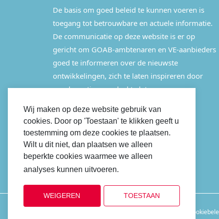
De basis om goed beleid te kunnen voeren is
toegang tot betrouwbare en actuele informatie.
De communicatie op deze website is er op
gericht om GOAB-ambtenaren en VE-aanbieders
goed te informeren over de nieuwste
ontwikkelingen, zich te laten inspireren door
good practices en deel te laten nemen aan
bijeenkomsten.
Wij maken op deze website gebruik van
cookies. Door op 'Toestaan' te klikken geeft u
LINKEDIN
toestemming om deze cookies te plaatsen.
Wilt u dit niet, dan plaatsen we alleen
beperkte cookies waarmee we alleen
analyses kunnen uitvoeren.
Cookiebeleid
WEIGEREN
TOESTAAN
2022 © GOAB
Disclaimer
Privacybeleid
Cookiebele