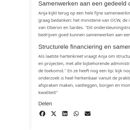
Samenwerken aan een gedeeld 
Anja kijkt terug op een hele fijne samenwerk
graag bedanken: het ministerie van OCW, de i
van Oberon en Sardes. "Dit ondersteuningstra
bedrijven goed kunnen samenwerken aan een
Structurele financiering en sam
Als laatste hartenkreet vraagt Anja om struct
en projecten, met alle bijbehorende administ
de toekomst." En ze heeft nog een tip: kijk 
onderzoek is heel herkenbaar vanuit de prak
afspraken maken, vastleggen, borgen en monit
kwaliteit!"
Delen
DELEN OP FACEBOOK
TWEET
DELEN OP LINKEDIN
DELEN OP WHATS
EMAIL