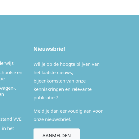
Nieuwsbrief
derwijs
Wil je op de hoogte blijven van
schoolse en
het laatste nieuws,
tie
bijeenkomsten van onze
wagen-,
kenniskringen en relevante
en
publicaties?
Meld je dan eenvoudig aan voor
stand VVE
onze nieuwsbrief.
 in het
AANMELDEN