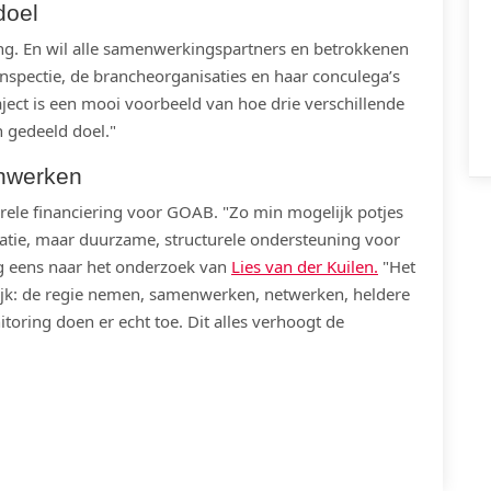
doel
ing. En wil alle samenwerkingspartners en betrokkenen
nspectie, de brancheorganisaties en haar conculega’s
ject is een mooi voorbeeld van hoe drie verschillende
 gedeeld doel."
enwerken
urele financiering voor GOAB. "Zo min mogelijk potjes
ratie, maar duurzame, structurele ondersteuning voor
nog eens naar het onderzoek van
Lies van der Kuilen
.
"Het
tijk: de regie nemen, samenwerken, netwerken, heldere
oring doen er echt toe. Dit alles verhoogt de
APP