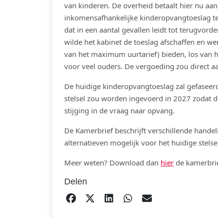
van kinderen. De overheid betaalt hier nu aa
inkomensafhankelijke kinderopvangtoeslag te
dat in een aantal gevallen leidt tot terugvor
wilde het kabinet de toeslag afschaffen en 
van het maximum uurtarief) bieden, los van 
voor veel ouders. De vergoeding zou direct 
De huidige kinderopvangtoeslag zal gefasee
stelsel zou worden ingevoerd in 2027 zodat de
stijging in de vraag naar opvang.
De Kamerbrief beschrijft verschillende handel
alternatieven mogelijk voor het huidige stels
Meer weten? Download dan
hier
de kamerbrie
Delen
DELEN OP FACEBOOK
TWEET
DELEN OP LINKEDIN
DELEN OP WHATS
EMAIL