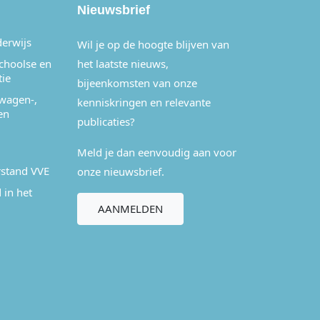
Nieuwsbrief
derwijs
Wil je op de hoogte blijven van
schoolse en
het laatste nieuws,
tie
bijeenkomsten van onze
wagen-,
kenniskringen en relevante
en
publicaties?
Meld je dan eenvoudig aan voor
stand VVE
onze nieuwsbrief.
 in het
AANMELDEN