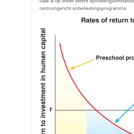
vaak al op onder betere opvoedingsomstandi
centrumgericht ontwikkelingsprogramma.