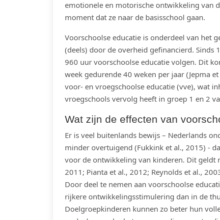
emotionele en motorische ontwikkeling van
d
moment dat ze naar de basisschool gaan.
Voorschoolse educatie is onderdeel van het 
(deels) door de overheid gefinancierd. Sind
960 uur voorschoolse educatie volgen. Dit ko
week gedurende 40 weken per jaar
(Jepma et 
voor- en vroegschoolse educatie (vve), wat i
vroegschools vervolg heeft in groep 1 en 2 va
Wat zijn de effecten van voorsch
Er is veel buitenlands bewijs – Nederlands o
minder overtuigend
(Fukkink et al., 2015)
- da
voor de ontwikkeling van kinderen. Dit geld
2011;
Pianta et al., 2012;
Reynolds et al., 200
Door deel te nemen aan voorschoolse educat
rijkere ontwikkelingsstimulering dan in de th
Doelgroepkinderen kunnen zo beter hun volle