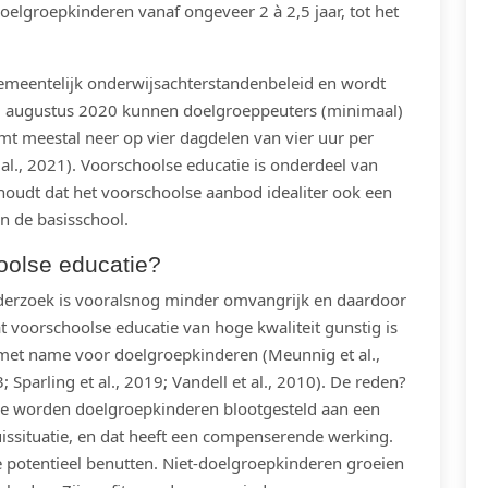
oelgroepkinderen
vanaf ongeveer 2 à 2,5 jaar, tot het
gemeentelijk onderwijsachterstandenbeleid en wordt
s 1 augustus 2020 kunnen doelgroeppeuters (minimaal)
mt meestal neer op vier dagdelen van vier uur per
al., 2021).
Voorschoolse educatie is onderdeel van
nhoudt dat het voorschoolse aanbod idealiter ook een
n de basisschool.
oolse educatie?
nderzoek is vooralsnog minder omvangrijk en daardoor
t voorschoolse educatie van hoge kwaliteit gunstig is
t met name voor doelgroepkinderen
(Meunnig et al.,
3;
Sparling et al., 2019;
Vandell et al., 2010).
De reden?
ie worden doelgroepkinderen blootgesteld aan een
uissituatie, en dat heeft een compenserende werking.
 potentieel benutten. Niet-doelgroepkinderen groeien