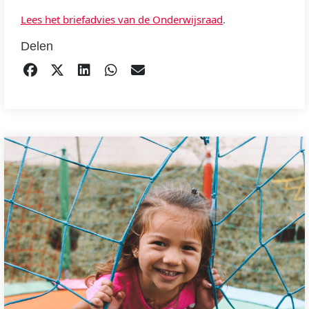
Lees het briefadvies van de Onderwijsraad
.
Delen
DELEN OP FACEBOOK
TWEET
DELEN OP LINKEDIN
DELEN OP WHATSAPP
EMAIL