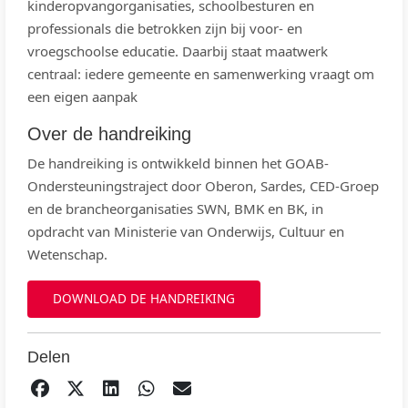
kinderopvangorganisaties, schoolbesturen en
professionals die betrokken zijn bij voor- en
vroegschoolse educatie. Daarbij staat maatwerk
centraal: iedere gemeente en samenwerking vraagt om
een eigen aanpak
Over de handreiking
De handreiking is ontwikkeld binnen het GOAB-
Ondersteuningstraject door Oberon, Sardes, CED-Groep
en de brancheorganisaties SWN, BMK en BK, in
opdracht van Ministerie van Onderwijs, Cultuur en
Wetenschap.
DOWNLOAD DE HANDREIKING
Delen
DELEN OP FACEBOOK
TWEET
DELEN OP LINKEDIN
DELEN OP WHATSAPP
EMAIL